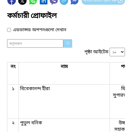
আপনার মতামত প্রদান করুন
কর্মচারী প্রোফাইল
এডভান্সড অপশনগুলো দেখান
পৃষ্ঠা আইটেম
নং
নাম
পদবি
১
বিবেকানন্দ হীরা
ফিল্ড
সুপারভাই
২
পুতুল বনিক
উচ্চমা
সহাকরী যু